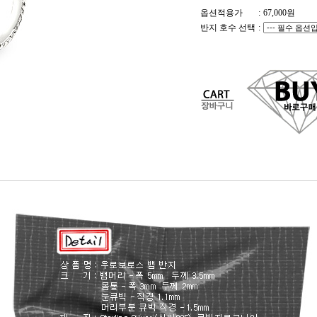
옵션적용가
:
67,000
원
반지 호수 선택
: