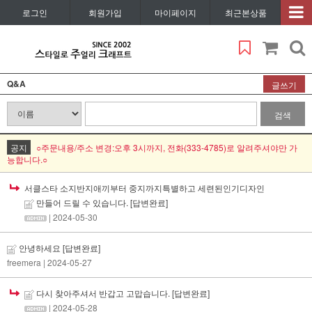
로그인
회원가입
마이페이지
최근본상품
Q&A
글쓰기
검색
공지
○주문내용/주소 변경:오후 3시까지, 전화(333-4785)로 알려주셔야만 가
능합니다.○
서클스타 소지반지애끼부터 중지까지특별하고 세련된인기디자인
만들어 드릴 수 있습니다.
[답변완료]
| 2024-05-30
안녕하세요
[답변완료]
freemera
| 2024-05-27
다시 찾아주셔서 반갑고 고맙습니다.
[답변완료]
| 2024-05-28