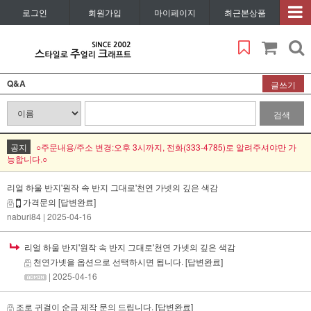
로그인
회원가입
마이페이지
최근본상품
Q&A
글쓰기
검색
공지
○주문내용/주소 변경:오후 3시까지, 전화(333-4785)로 알려주셔야만 가
능합니다.○
리얼 하울 반지'원작 속 반지 그대로'천연 가넷의 깊은 색감
가격문의
[답변완료]
naburi84
| 2025-04-16
리얼 하울 반지'원작 속 반지 그대로'천연 가넷의 깊은 색감
천연가넷을 옵션으로 선택하시면 됩니다.
[답변완료]
| 2025-04-16
조로 귀걸이 순금 제작 문의 드립니다.
[답변완료]