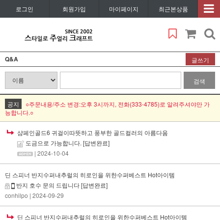
로그인
회원가입
마이페이지
최근본상품
Q&A
글쓰기
검색
공지
○주문내용/주소 변경:오후 3시까지, 전화(333-4785)로 알려주셔야만 가
능합니다.○
샴페인골드6 귀걸이따뜻하고 풍부한 골드컬러의 아름다움
도금으로 가능합니다.
[답변완료]
| 2024-10-04
딘 스피너 반지수퍼내추럴의 히로인을 위한수퍼베스트 Hot아이템
반지 호수 문의 드립니다
[답변완료]
conhilpo
| 2024-09-29
딘 스피너 반지수퍼내추럴의 히로인을 위한수퍼베스트 Hot아이템